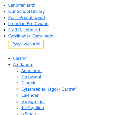
Canolfan Iaith
Our School Library
Polisi Preifatrwydd
Ffrindiau Bro Gwaun
Staff Dashboard
Cysylltiadau Cymunedol
Cysylltwch a Ni
Cartref
Amdanom
Amdanom
Ein hysgol
Diogelu
Cyfathrebiau Ysgol / Gartref
Calendar
Gwisg Ysgol
Tai Ysgolion
b.Smart