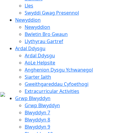
Lles
Swyddi Gwag Presennol
Newyddion
Newyddion
Bwletin Bro Gwaun
Llythyrau Gartref
Ardal Ddysgu
Ardal Ddysgu
AoLe Helpsite
Anghenion Dysgu Ychwanegol
Siarter Iaith
Gweithgareddau Cyfoethogi
Extracurricular Activities
Grwp Blwyddyn
Grwp Blwyddyn
Blwyddyn 7
Blwyddyn 8
Blwyddyn 9