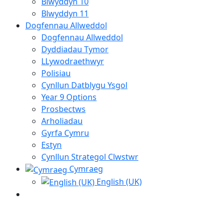
Blwyddyn 10
Blwyddyn 11
Dogfennau Allweddol
Dogfennau Allweddol
Dyddiadau Tymor
LLywodraethwyr
Polisiau
Cynllun Datblygu Ysgol
Year 9 Options
Prosbectws
Arholiadau
Gyrfa Cymru
Estyn
Cynllun Strategol Clwstwr
Cymraeg
English (UK)