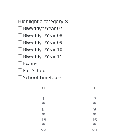
Highlight a category
✕
Blwyddyn/Year 07
Blwyddyn/Year 08
Blwyddyn/Year 09
Blwyddyn/Year 10
Blwyddyn/Year 11
Exams
Full School
School Timetable
Calendar
M
MONDAY
T
TUESDAY
1
1
1
2
of
event
event
1
1
8
9
Events
event
event
1
1
15
16
event
event
2
2
22
23