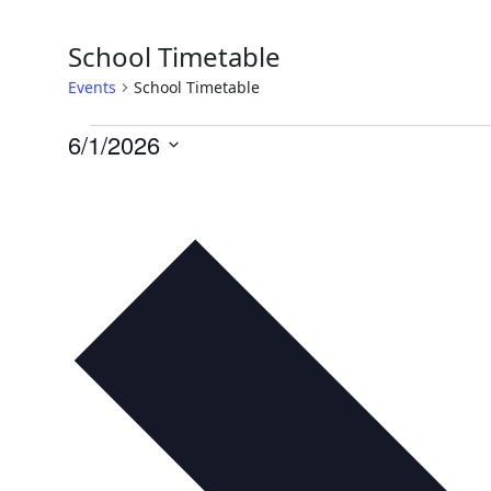
School Timetable
Events
School Timetable
Events
6/1/2026
Select
date.