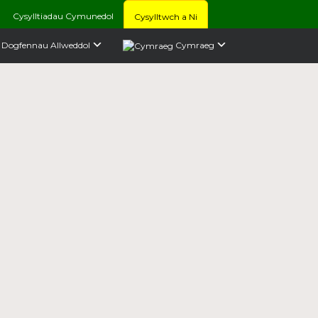
Cysylltiadau Cymunedol
Cysylltwch a Ni
Dogfennau Allweddol
Cymraeg