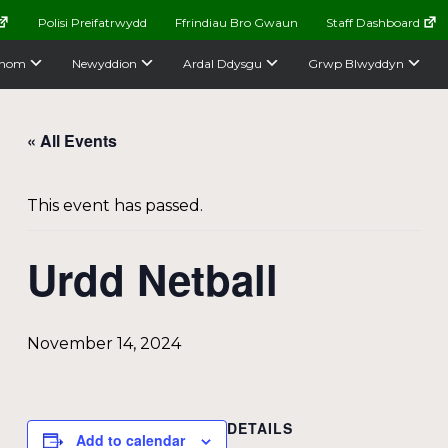
Polisi Preifatrwydd
Ffrindiau Bro Gwaun
Staff Dashboard
nom
Newyddion
Ardal Ddysgu
Grwp Blwyddyn
« All Events
This event has passed.
Urdd Netball
November 14, 2024
DETAILS
Add to calendar