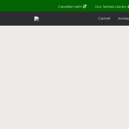
Canolfan Iaith
Our School Library
Cartref
Amda