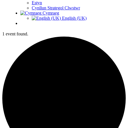
Estyn
Cynllun Strategol Clwstwr
Cymraeg
English (UK)
1 event found.