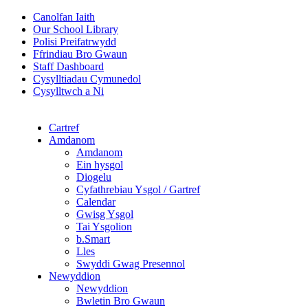
Canolfan Iaith
Our School Library
Polisi Preifatrwydd
Ffrindiau Bro Gwaun
Staff Dashboard
Cysylltiadau Cymunedol
Cysylltwch a Ni
Cartref
Amdanom
Amdanom
Ein hysgol
Diogelu
Cyfathrebiau Ysgol / Gartref
Calendar
Gwisg Ysgol
Tai Ysgolion
b.Smart
Lles
Swyddi Gwag Presennol
Newyddion
Newyddion
Bwletin Bro Gwaun