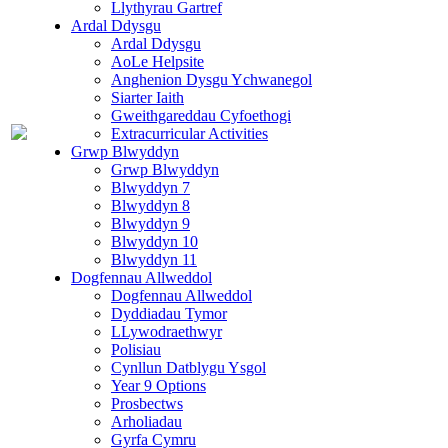
Llythyrau Gartref
Ardal Ddysgu
Ardal Ddysgu
AoLe Helpsite
Anghenion Dysgu Ychwanegol
Siarter Iaith
Gweithgareddau Cyfoethogi
Extracurricular Activities
Grwp Blwyddyn
Grwp Blwyddyn
Blwyddyn 7
Blwyddyn 8
Blwyddyn 9
Blwyddyn 10
Blwyddyn 11
Dogfennau Allweddol
Dogfennau Allweddol
Dyddiadau Tymor
LLywodraethwyr
Polisiau
Cynllun Datblygu Ysgol
Year 9 Options
Prosbectws
Arholiadau
Gyrfa Cymru