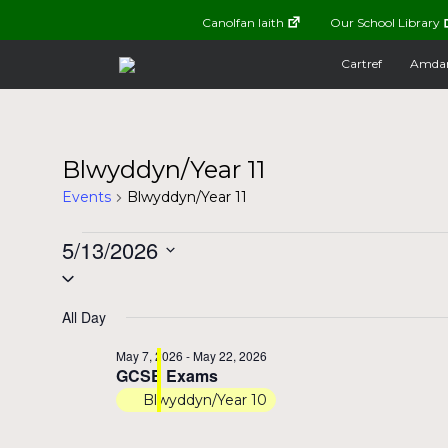
Canolfan Iaith
Our School Library
Cartref
Amda
Blwyddyn/Year 11
Events
Blwyddyn/Year 11
Events
5/13/2026
Select
for
date.
All Day
May
May 7, 2026
-
May 22, 2026
GCSE Exams
13,
Blwyddyn/Year 10
2026