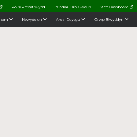
Polisi Preifatrwydd
Ffrindiau Bro Gwaun
Staff Dashboard
nom
Newyddion
Ardal Ddysgu
Grwp Blwyddyn