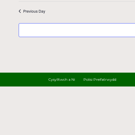
Previous Day
Cysylltwch a Ni
Polisi Preifatrwydd