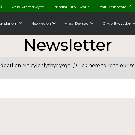
Polisi Preifatrwydd
Ffrindiau Bro Gwaun
Staff Dashboard
Amdanom
Newyddion
Ardal Ddysgu
Grwp Blwyddyn
Newsletter
arllen ein cylchlythyr ysgol / Click here to read our s