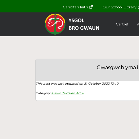
Canolfan Iaith
Our School Library
Cartref
Gwasgwch yma i dd
This post was last updated on 31 October 2022 12:40
Category:
Mewn Tudalen Adre