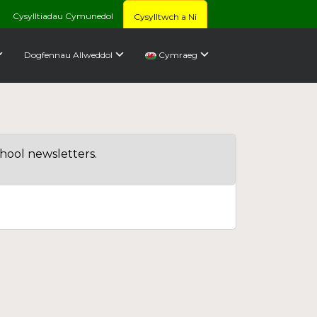
Cysylltiadau Cymunedol
Cysylltwch a Ni
Dogfennau Allweddol
Cymraeg
chool newsletters.