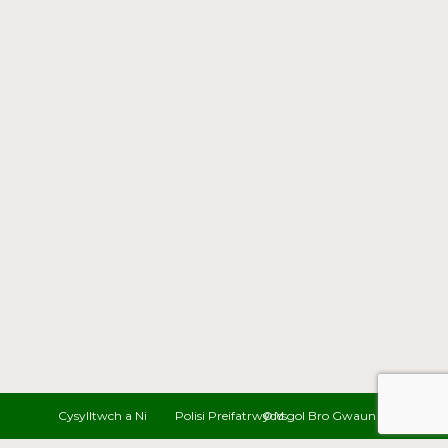
Cysylltwch a Ni
Polisi Preifatrwydd
© Ysgol Bro Gwaun 2022