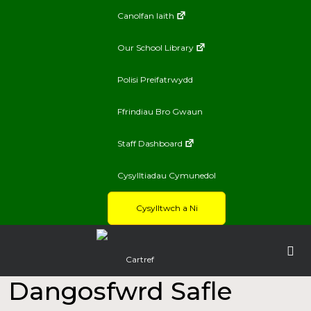
Canolfan Iaith
Our School Library
Polisi Preifatrwydd
Ffrindiau Bro Gwaun
Staff Dashboard
Cysylltiadau Cymunedol
Cysylltwch a Ni
Cartref
Dangosfwrd Safle