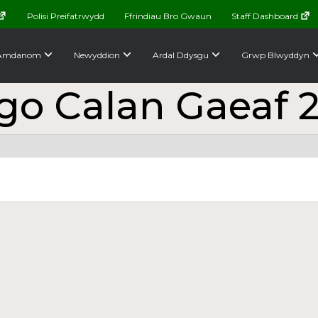
Polisi Preifatrwydd
Ffrindiau Bro Gwaun
Staff Dashboard
Amdanom
Newyddion
Ardal Ddysgu
Grwp Blwyddyn
go Calan Gaeaf 2