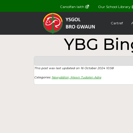
Canolfan Iaith
Our School Library
Cartref
YBG Bin
This post was last updated on 16 October 2024 10:58
Categories:
Newyddion,
Mewn Tudalen Adre