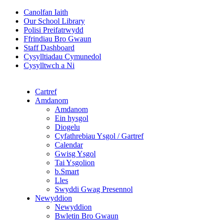
Canolfan Iaith
Our School Library
Polisi Preifatrwydd
Ffrindiau Bro Gwaun
Staff Dashboard
Cysylltiadau Cymunedol
Cysylltwch a Ni
Cartref
Amdanom
Amdanom
Ein hysgol
Diogelu
Cyfathrebiau Ysgol / Gartref
Calendar
Gwisg Ysgol
Tai Ysgolion
b.Smart
Lles
Swyddi Gwag Presennol
Newyddion
Newyddion
Bwletin Bro Gwaun