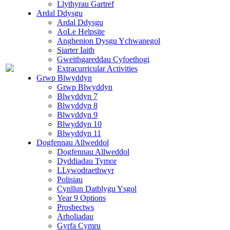
Llythyrau Gartref
Ardal Ddysgu
Ardal Ddysgu
AoLe Helpsite
Anghenion Dysgu Ychwanegol
Siarter Iaith
Gweithgareddau Cyfoethogi
Extracurricular Activities
Grwp Blwyddyn
Grwp Blwyddyn
Blwyddyn 7
Blwyddyn 8
Blwyddyn 9
Blwyddyn 10
Blwyddyn 11
Dogfennau Allweddol
Dogfennau Allweddol
Dyddiadau Tymor
LLywodraethwyr
Polisiau
Cynllun Datblygu Ysgol
Year 9 Options
Prosbectws
Arholiadau
Gyrfa Cymru