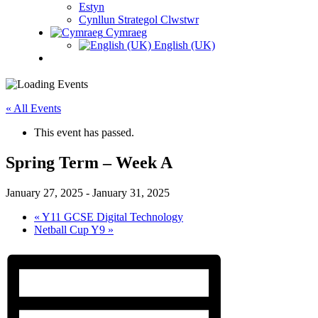
Estyn
Cynllun Strategol Clwstwr
Cymraeg
English (UK)
« All Events
This event has passed.
Spring Term – Week A
January 27, 2025
-
January 31, 2025
«
Y11 GCSE Digital Technology
Netball Cup Y9
»