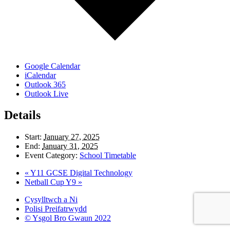
Google Calendar
iCalendar
Outlook 365
Outlook Live
Details
Start:
January 27, 2025
End:
January 31, 2025
Event Category:
School Timetable
«
Y11 GCSE Digital Technology
Netball Cup Y9
»
Cysylltwch a Ni
Polisi Preifatrwydd
© Ysgol Bro Gwaun 2022