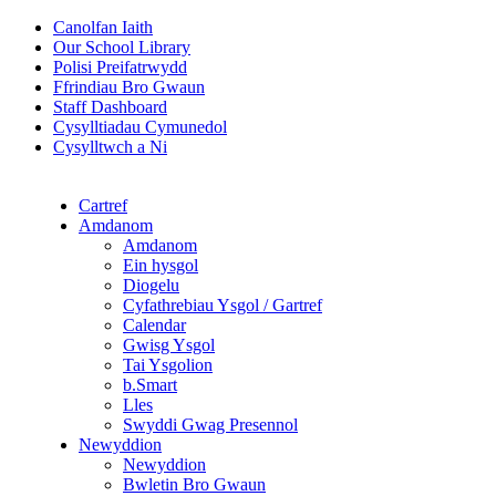
Canolfan Iaith
Our School Library
Polisi Preifatrwydd
Ffrindiau Bro Gwaun
Staff Dashboard
Cysylltiadau Cymunedol
Cysylltwch a Ni
Cartref
Amdanom
Amdanom
Ein hysgol
Diogelu
Cyfathrebiau Ysgol / Gartref
Calendar
Gwisg Ysgol
Tai Ysgolion
b.Smart
Lles
Swyddi Gwag Presennol
Newyddion
Newyddion
Bwletin Bro Gwaun