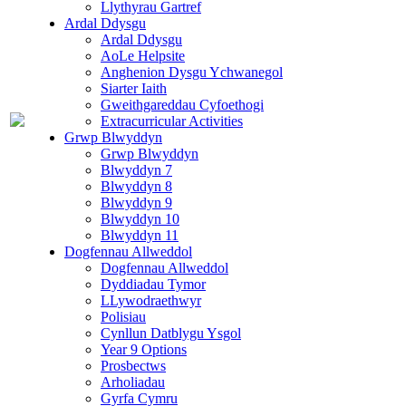
Llythyrau Gartref
Ardal Ddysgu
Ardal Ddysgu
AoLe Helpsite
Anghenion Dysgu Ychwanegol
Siarter Iaith
Gweithgareddau Cyfoethogi
Extracurricular Activities
Grwp Blwyddyn
Grwp Blwyddyn
Blwyddyn 7
Blwyddyn 8
Blwyddyn 9
Blwyddyn 10
Blwyddyn 11
Dogfennau Allweddol
Dogfennau Allweddol
Dyddiadau Tymor
LLywodraethwyr
Polisiau
Cynllun Datblygu Ysgol
Year 9 Options
Prosbectws
Arholiadau
Gyrfa Cymru