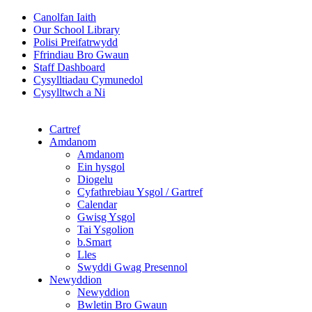
Canolfan Iaith
Our School Library
Polisi Preifatrwydd
Ffrindiau Bro Gwaun
Staff Dashboard
Cysylltiadau Cymunedol
Cysylltwch a Ni
Cartref
Amdanom
Amdanom
Ein hysgol
Diogelu
Cyfathrebiau Ysgol / Gartref
Calendar
Gwisg Ysgol
Tai Ysgolion
b.Smart
Lles
Swyddi Gwag Presennol
Newyddion
Newyddion
Bwletin Bro Gwaun