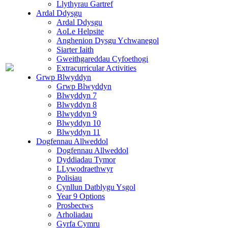
Llythyrau Gartref
Ardal Ddysgu
Ardal Ddysgu
AoLe Helpsite
Anghenion Dysgu Ychwanegol
Siarter Iaith
Gweithgareddau Cyfoethogi
Extracurricular Activities
Grwp Blwyddyn
Grwp Blwyddyn
Blwyddyn 7
Blwyddyn 8
Blwyddyn 9
Blwyddyn 10
Blwyddyn 11
Dogfennau Allweddol
Dogfennau Allweddol
Dyddiadau Tymor
LLywodraethwyr
Polisiau
Cynllun Datblygu Ysgol
Year 9 Options
Prosbectws
Arholiadau
Gyrfa Cymru