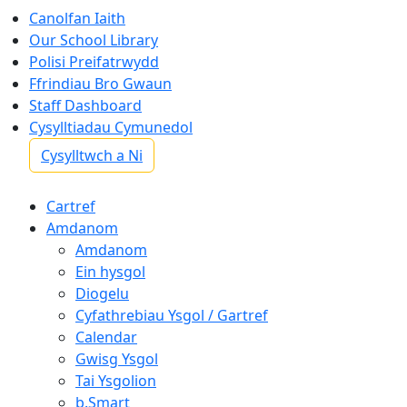
Canolfan Iaith
Our School Library
Polisi Preifatrwydd
Ffrindiau Bro Gwaun
Staff Dashboard
Cysylltiadau Cymunedol
Cysylltwch a Ni
Cartref
Amdanom
Amdanom
Ein hysgol
Diogelu
Cyfathrebiau Ysgol / Gartref
Calendar
Gwisg Ysgol
Tai Ysgolion
b.Smart