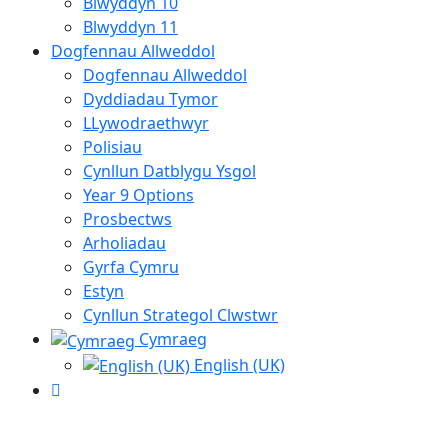
Blwyddyn 10
Blwyddyn 11
Dogfennau Allweddol
Dogfennau Allweddol
Dyddiadau Tymor
LLywodraethwyr
Polisiau
Cynllun Datblygu Ysgol
Year 9 Options
Prosbectws
Arholiadau
Gyrfa Cymru
Estyn
Cynllun Strategol Clwstwr
Cymraeg
English (UK)