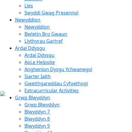
Lles
Swyddi Gwag Presennol
Newyddion
Newyddion
Bwletin Bro Gwaun
Llythyrau Gartref
Ardal Ddysgu
Ardal Ddysgu
AoLe Helpsite
Anghenion Dysgu Ychwanegol
Siarter Iaith
Gweithgareddau Cyfoethogi
Extracurricular Activities
Grwp Blwyddyn
Grwp Blwyddyn
Blwyddyn 7
Blwyddyn 8
Blwyddyn 9